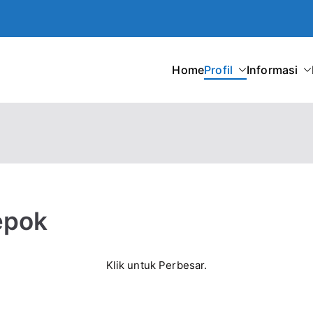
Home
Profil
Informasi
uka Duka Hindu Dharma
epok
Klik untuk Perbesar.