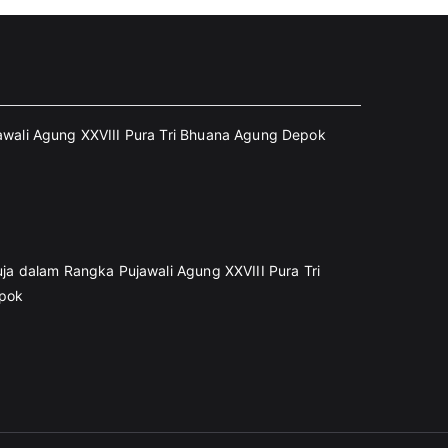
awali Agung XXVIII Pura Tri Bhuana Agung Depok
uja dalam Rangka Pujawali Agung XXVIII Pura Tri
pok