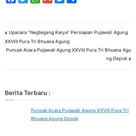
a
w
h
m
e
h
c
it
at
ai
s
ar
e
te
s
l
s
e
Navigasi
Upacara “Negtegang Karya” Persiapan Pujawali Agung
b
r
A
e
XXVIII Pura Tri Bhuana Agung
pos
o
p
n
Puncak Acara Pujawali Agung XXVIII Pura Tri Bhuana Agu
o
p
g
ng Depok
k
er
Berita Terbaru :
Puncak Acara Pujawali Agung XXVIII Pura Tri
Bhuana Agung Depok