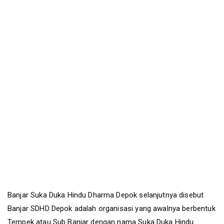
Banjar Suka Duka Hindu Dharma Depok selanjutnya disebut
Banjar SDHD Depok adalah organisasi yang awalnya berbentuk
Tempek atau Sub Banjar dengan nama Suka Duka Hindu