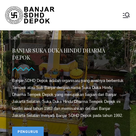
Loncat
ke
Banjar Suka
Banjar SDHD Depok
konten
Duka Hindu
BANJAR SUKA DUKA HINDU DHARMA
Dharma
DEPOK
Depok
Banjar SDHD Depok adalah organisasi yang awalnya berbentuk
Tempek atau Sub Banjar dengan nama Suka Duka Hindu
Dharma Tempek Depok yang merupakan bagian dari Banjar
Jakarta Selatan. Suka Duka Hindu Dharma Tempek Depok ini
berdiri awal tahun 1983 dan memisahkan diri dari Banjar
Jakarta Selatan menjadi Banjar SDHD Depok pada tahun 1992.
PENGURUS