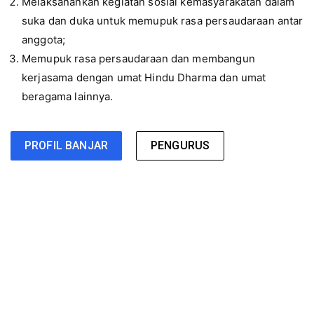
Melaksanankan kegiatan sosial kemasyarakatan dalam
suka dan duka untuk memupuk rasa persaudaraan antar
anggota;
Memupuk rasa persaudaraan dan membangun
kerjasama dengan umat Hindu Dharma dan umat
beragama lainnya.
PROFIL BANJAR
PENGURUS