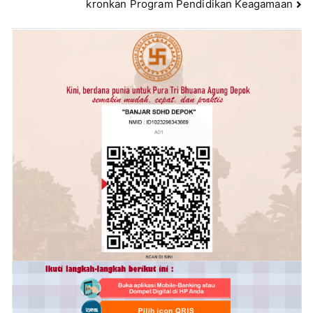
kronkan Program Pendidikan Keagamaan
o
p
g
k
er