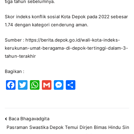
tiga tahun sebelumnya.
Skor indeks konflik sosial Kota Depok pada 2022 sebesar
1.74 dengan kategori cenderung aman.
Sumber : https://berita.depok.go.id/wali-kota-indeks-
kerukunan-umat-beragama-di-depok-tertinggi-dalam-3-
tahun-terakhir
Bagikan :
F
T
W
G
M
S
a
w
h
m
e
h
c
it
at
ai
s
ar
e
te
s
l
s
e
Navigasi
Baca Bhagavadgita
b
r
A
e
Pasraman Swastika Depok Temui Dirjen Bimas Hindu Sin
pos
o
p
n