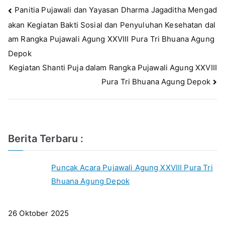
e
te
s
l
s
e
Navigasi
Panitia Pujawali dan Yayasan Dharma Jagaditha Mengad
b
r
A
e
akan Kegiatan Bakti Sosial dan Penyuluhan Kesehatan dal
pos
o
p
n
am Rangka Pujawali Agung XXVIII Pura Tri Bhuana Agung
o
p
g
Depok
k
er
Kegiatan Shanti Puja dalam Rangka Pujawali Agung XXVIII
Pura Tri Bhuana Agung Depok
Berita Terbaru :
Puncak Acara Pujawali Agung XXVIII Pura Tri
Bhuana Agung Depok
26 Oktober 2025