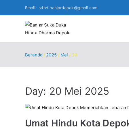
Loncat
Email : sdhd.banjardepok@gmail.com
ke
konten
Banjar S
Banjar SDHD Depok
Beranda
2025
Mei
20
Day:
20 Mei 2025
Umat Hindu Kota Depo