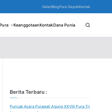
Galeri
Blog
Pura Depok
Kontak
Pura
Keanggotaan
Kontak
Dana Punia
 Depok
Berita Terbaru :
Puncak Acara Pujawali Agung XXVIII Pura Tri