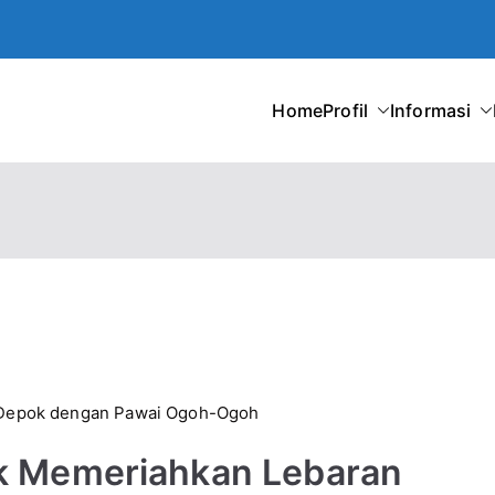
Home
Profil
Informasi
uka Duka Hindu Dharma
k Memeriahkan Lebaran