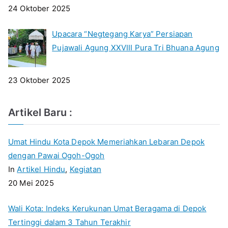
24 Oktober 2025
Upacara “Negtegang Karya” Persiapan
Pujawali Agung XXVIII Pura Tri Bhuana Agung
23 Oktober 2025
Artikel Baru :
Umat Hindu Kota Depok Memeriahkan Lebaran Depok
dengan Pawai Ogoh-Ogoh
In
Artikel Hindu
,
Kegiatan
20 Mei 2025
Wali Kota: Indeks Kerukunan Umat Beragama di Depok
Tertinggi dalam 3 Tahun Terakhir