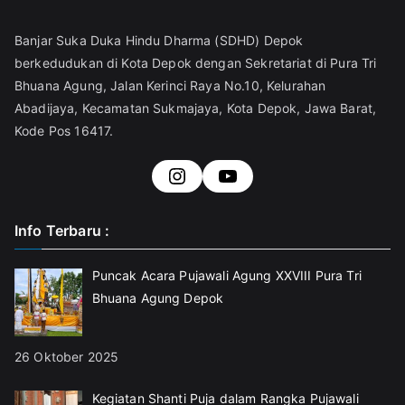
Banjar Suka Duka Hindu Dharma (SDHD) Depok
berkedudukan di Kota Depok dengan Sekretariat di Pura Tri
Bhuana Agung, Jalan Kerinci Raya No.10, Kelurahan
Abadijaya, Kecamatan Sukmajaya, Kota Depok, Jawa Barat,
Kode Pos 16417.
https://www.instagra
#
Info Terbaru :
Puncak Acara Pujawali Agung XXVIII Pura Tri
Bhuana Agung Depok
26 Oktober 2025
Kegiatan Shanti Puja dalam Rangka Pujawali