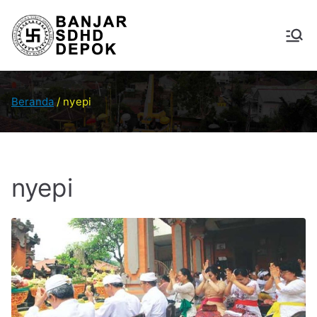
Loncat
ke
Banjar Suka
Banjar SDHD Depok
konten
Duka Hindu
Beranda
nyepi
Dharma
Depok
nyepi